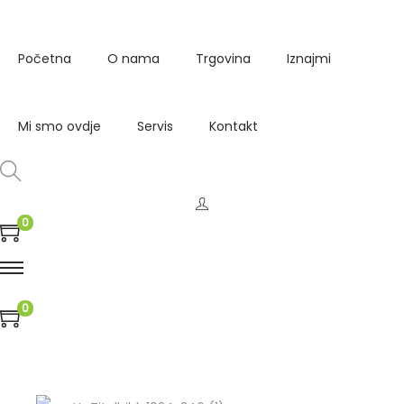
Početna
O nama
Trgovina
Iznajmi
Mi smo ovdje
Servis
Kontakt
0
0