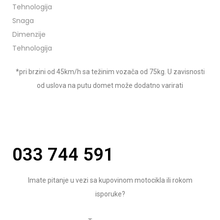
Tehnologija
Snaga
Dimenzije
Tehnologija
*pri brzini od 45km/h sa težinim vozača od 75kg. U zavisnosti
od uslova na putu domet može dodatno varirati
033 744 591
Imate pitanje u vezi sa kupovinom motocikla ili rokom
isporuke?