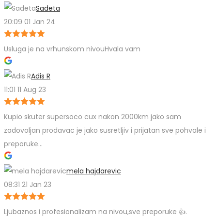
Sadeta
20:09 01 Jan 24
Usluga je na vrhunskom nivouHvala vam
Adis R
11:01 11 Aug 23
Kupio skuter supersoco cux nakon 2000km jako sam
zadovoljan prodavac je jako susretljiv i prijatan sve pohvale i
preporuke…
mela hajdarevic
08:31 21 Jan 23
Ljubaznos i profesionalizam na nivou,sve preporuke 👍.