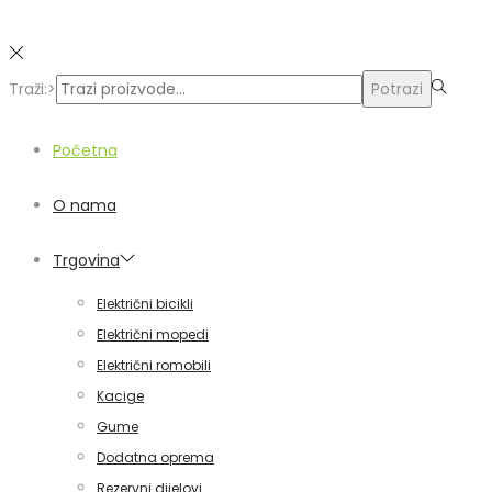
Traži:>
Potrazi
Početna
O nama
Trgovina
Električni bicikli
Električni mopedi
Električni romobili
Kacige
Gume
Dodatna oprema
Rezervni dijelovi