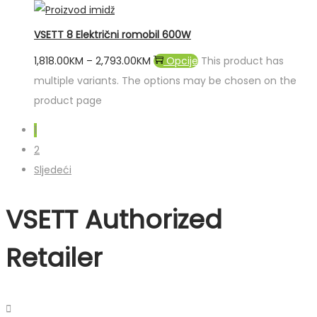
VSETT 8 Električni romobil 600W
1,818.00
KM
–
2,793.00
KM
Opcije
This product has
multiple variants. The options may be chosen on the
product page
1
2
Sljedeći
VSETT Authorized
Retailer