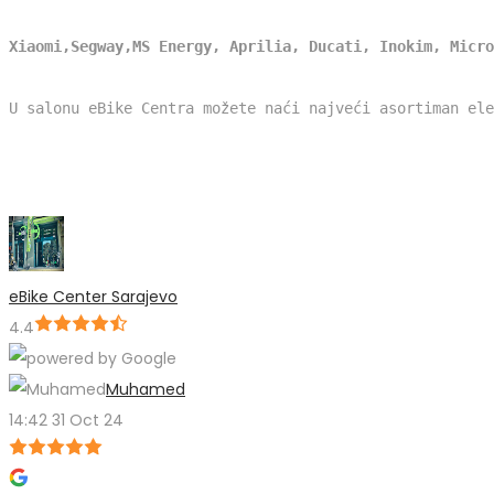
Xiaomi,Segway,MS Energy, Aprilia, Ducati, Inokim, Micro
U salonu eBike Centra možete naći najveći asortiman ele
Najniže cijene-Garancija na kvalitet(12 mjeseci garancije)
eBike Center Sarajevo
4.4
Muhamed
14:42 31 Oct 24