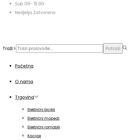
Sub 09- 15:00
Nedjelja Zatvoreno
© Copyright 2024 | Voxern | Izrada Web Stranica
Traži:>
Potrazi
Početna
O nama
Trgovina
Električni bicikli
Električni mopedi
Električni romobili
Kacige