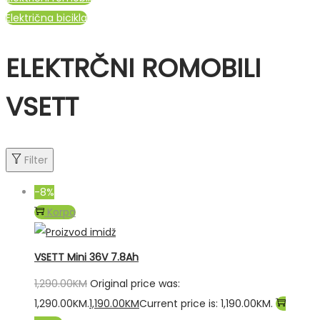
Električna bicikla
ELEKTRČNI ROMOBILI
VSETT
Filter
-8%
Korpa
VSETT Mini 36V 7.8Ah
1,290.00
KM
Original price was:
1,290.00KM.
1,190.00
KM
Current price is: 1,190.00KM.