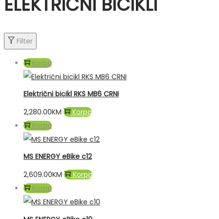
ELEKTRIČNI BICIKLI
Filter
Korpa
Električni bicikl RKS MB6 CRNI
2,280.00
KM
Korpa
Korpa
MS ENERGY eBike c12
2,609.00
KM
Korpa
Korpa