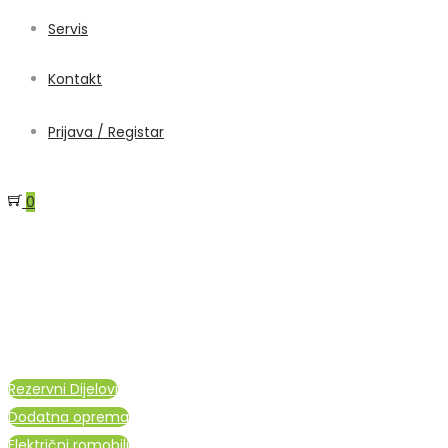
Servis
Kontakt
Prijava / Registar
0
Rezervni Dijelovi
Dodatna oprema
Električni romobili