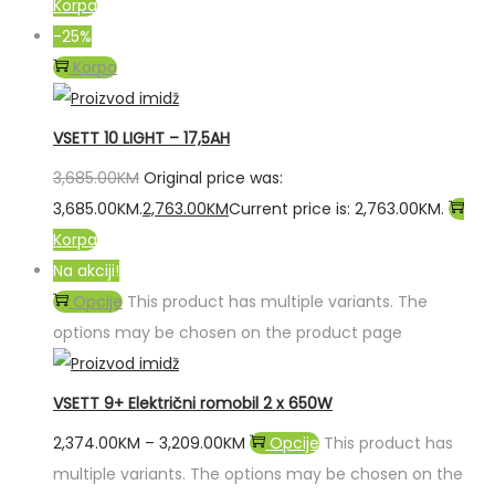
Korpa
-25%
Korpa
VSETT 10 LIGHT – 17,5AH
3,685.00
KM
Original price was:
3,685.00KM.
2,763.00
KM
Current price is: 2,763.00KM.
Korpa
Na akciji!
Opcije
This product has multiple variants. The
options may be chosen on the product page
VSETT 9+ Električni romobil 2 x 650W
2,374.00
KM
–
3,209.00
KM
Opcije
This product has
multiple variants. The options may be chosen on the