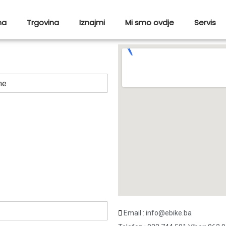
ma
Trgovina
Iznajmi
Mi smo ovdje
Servis
Email : info@ebike.ba