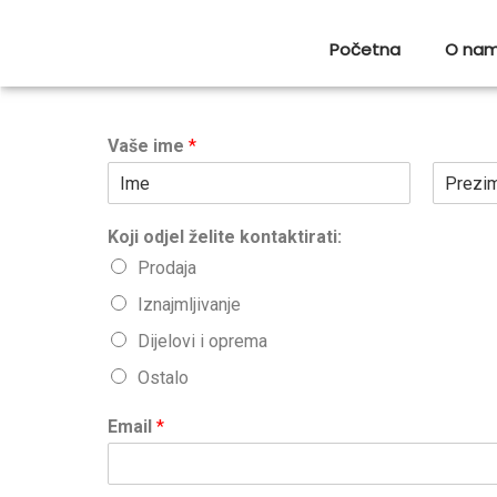
Početna
O na
Vaše ime
*
F
L
i
a
Koji odjel želite kontaktirati:
r
s
s
t
Prodaja
t
Iznajmljivanje
Dijelovi i oprema
Ostalo
Email
*