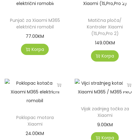
Punjač za Xiaomi M365
Matična ploča/
električni romobil
Kontroler Xiaomi
(1S,Pro,Pro 2)
77.00
KM
149.00
KM
Korpa
Korpa
Vijak zadnjeg točka za
Xiaomi
Poklopac motora
Xiaomi
9.00
KM
24.00
KM
Korpa