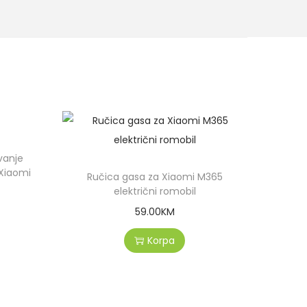
vanje
Xiaomi
Ručica gasa za Xiaomi M365
električni romobil
59.00
KM
Korpa