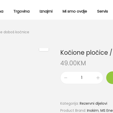
ma
Trgovina
Iznajmi
Mi smo ovdje
Servis
ne doboš kočnice
Kočione pločice 
49.00
KM
Kategorija:
Rezervni dijelovi
Product Brand:
Inokim
,
MS Ene