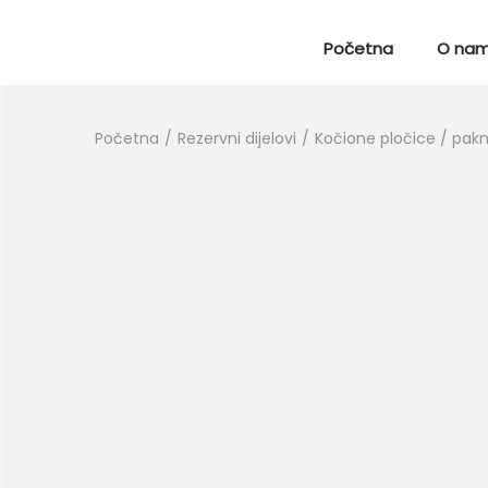
Početna
O na
Početna
/
Rezervni dijelovi
/
Kočione pločice / pak