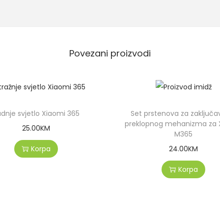
Povezani proizvodi
dnje svjetlo Xiaomi 365
Set prstenova za zaključa
preklopnog mehanizma za 
25.00
KM
M365
Korpa
24.00
KM
Korpa