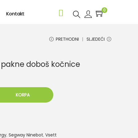
0
Kontakt
PRETHODNI
SLJEDEĆI
/ pakne doboš kočnice
KORPA
rgy
,
Segway Ninebot
,
Vsett