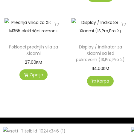
Poklopci prednjih vila za
Display / Indikator za
Xiaomi
Xiaomi sa led
pokrovom (1S,Pro,Pro 2)
27.00
KM
114.00
KM
Opcije
Korpa