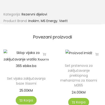
Kategorija:
Rezervni dijelovi
Product Brand:
Inokim
,
MS Energy
,
Vsett
Povezani proizvodi
Set prstenova za
zaključavanje
preklopnog
Set vijaka zaključavanja
mehanizma za Xiaomi
baze Xiaomi
M365
25.00
KM
24.00
KM
Korpa
Korpa