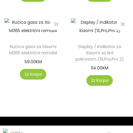
Ručica gasa za Xiaomi
Display / Indikator za
M365 električni romobil
Xiaomi sa led
pokrovom (1S,Pro,Pro 2)
59.00
KM
114.00
KM
Korpa
Korpa