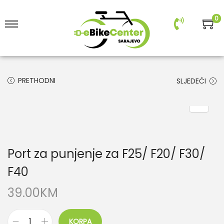
0
PRETHODNI
SLJEDEĆI
Port za punjenje za F25/ F20/ F30/
F40
39.00
KM
KORPA