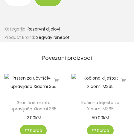
Kategorija:
Rezervni dijelovi
Product Brand:
Segway Ninebot
Povezani proizvodi
Graničnik okreta
Kočiona kliješta za
upravljača Xiaomi 365
Xiaomi M365
12.00
KM
59.00
KM
Korpa
Korpa