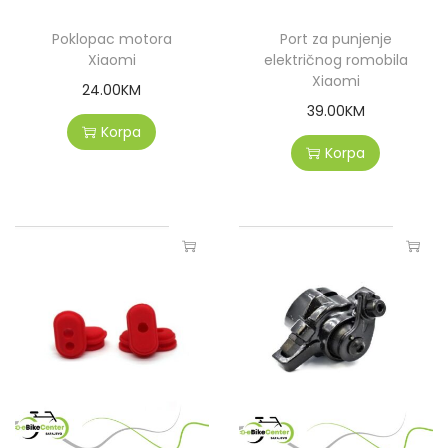
Poklopac motora
Port za punjenje
Xiaomi
električnog romobila
Xiaomi
24.00
KM
39.00
KM
Korpa
Korpa