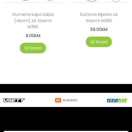
Gumena kapa kabla
Kočiona kliješta za
(4kom) za Xiaomi
Xiaomi M365
M365
59.00
KM
9.00
KM
Korpa
Korpa