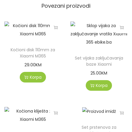
Povezani proizvodi
Kočioni disk 110mm za
Xiaomi M365
Set vijaka zaključavanja
baze Xiaomi
29.00
KM
25.00
KM
Korpa
Korpa
Set prstenova za