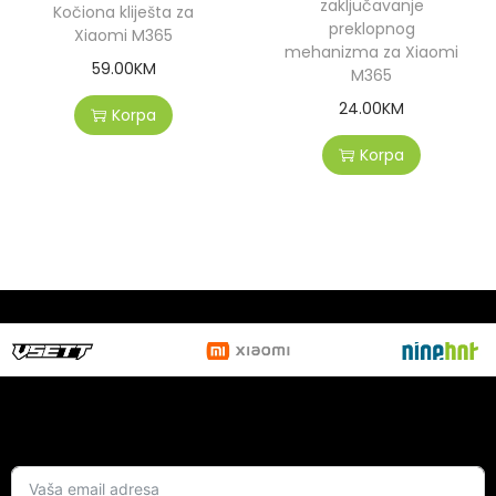
zaključavanje
Kočiona kliješta za
preklopnog
Xiaomi M365
mehanizma za Xiaomi
59.00
KM
M365
24.00
KM
Korpa
Korpa