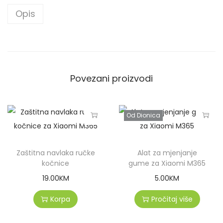
Opis
Povezani proizvodi
Od Dionica
Zaštitna navlaka ručke
Alat za mjenjanje
kočnice
gume za Xiaomi M365
19.00
KM
5.00
KM
Korpa
Pročitaj više