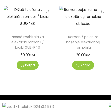
Nosač mobitela za
Remen / pojas za
električni romobil /
nošenje električnog
bicikl GUB-P40
romobila
59.00
KM
29.00
KM
Korpa
Korpa