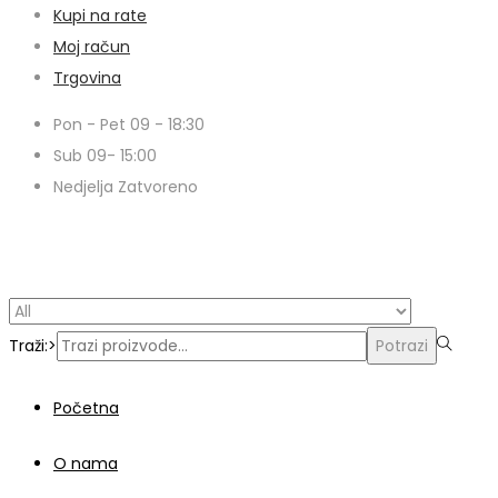
Kupi na rate
Moj račun
Trgovina
Pon - Pet 09 - 18:30
Sub 09- 15:00
Nedjelja Zatvoreno
© Copyright 2024 | Voxern | Izrada Web Stranica
Traži:>
Potrazi
Početna
O nama