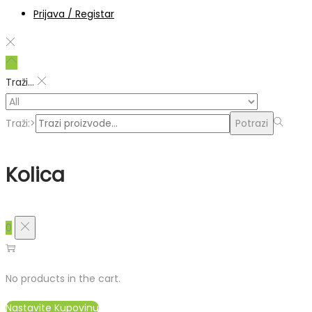
Prijava / Registar
Traži...
Traži:>
Potrazi
Kolica
0
No products in the cart.
Nastavite Kupovinu