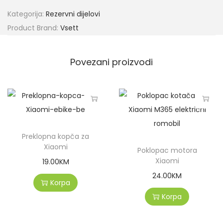
Kategorija:
Rezervni dijelovi
Product Brand:
Vsett
Povezani proizvodi
Preklopna kopča za
Xiaomi
Poklopac motora
Xiaomi
19.00
KM
24.00
KM
Korpa
Korpa