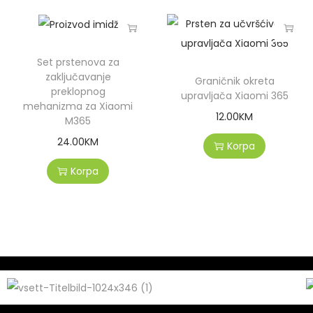
Set prstenova za
zaključavanje
Graničnik okreta
preklopnog
upravljača Xiaomi 365
mehanizma za Xiaomi
12.00
KM
M365
24.00
KM
Korpa
Korpa