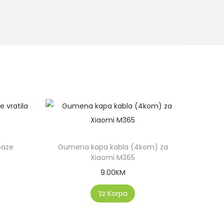
baze
Gumena kapa kabla (4kom) za
Xiaomi M365
9.00
KM
Korpa