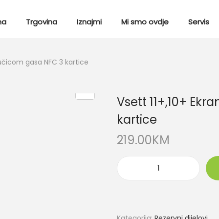
ma
Trgovina
Iznajmi
Mi smo ovdje
Servis
 ručicom gasa NFC 3 kartice
Vsett 11+,10+ Ekr
kartice
219.00
KM
Kategorija:
Rezervni dijelovi