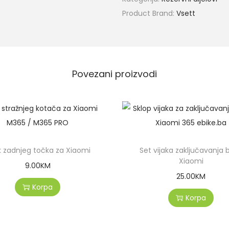
Product Brand:
Vsett
Povezani proizvodi
k zadnjeg točka za Xiaomi
Set vijaka zaključavanja 
Xiaomi
9.00
KM
25.00
KM
Korpa
Korpa