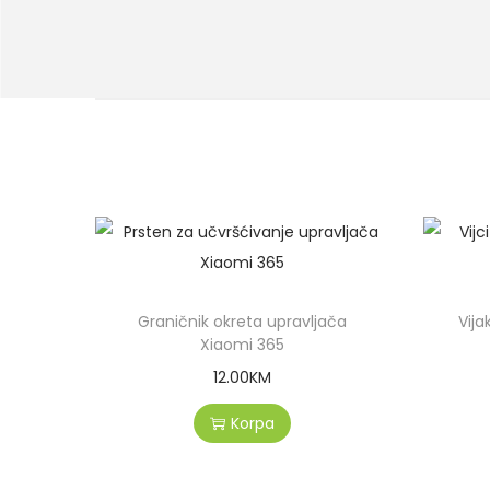
Graničnik okreta upravljača
Vija
Xiaomi 365
12.00
KM
Korpa