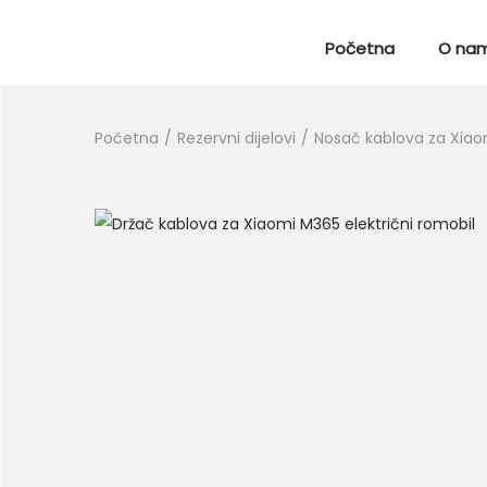
Početna
O na
Početna
/
Rezervni dijelovi
/
Nosač kablova za Xiaom