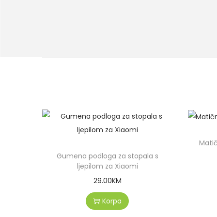
Matič
Gumena podloga za stopala s
ljepilom za Xiaomi
29.00
KM
Korpa