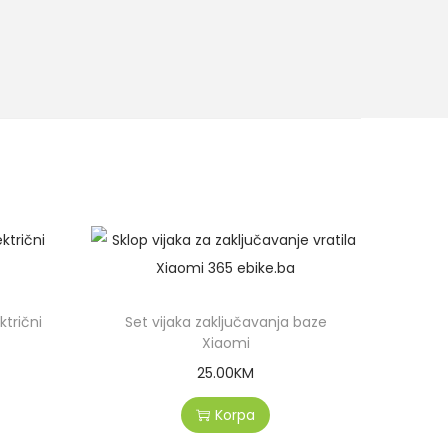
trični
Set vijaka zaključavanja baze
Xiaomi
25.00
KM
Korpa