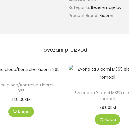
Kategorija:
Rezervni dijelovi
Product Brand:
Xiaomi
Povezani proizvodi
na ploča/Kontroler Xiaomi
365
Zvonce za Xiaomi M365 elek
romobil
149.00
KM
29.00
KM
Korpa
Korpa