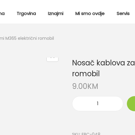
ma
Trgovina
Iznajmi
Mi smo ovdje
Servis
i M365 električni romobil
Nosač kablova za
romobil
9.00
KM
SKU:
EBC-048