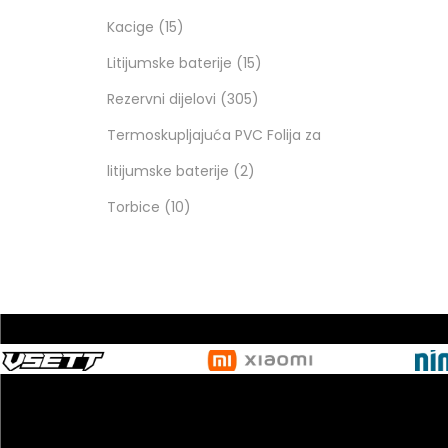
Kacige
15
Litijumske baterije
15
Rezervni dijelovi
305
Termoskupljajuća PVC Folija za
litijumske baterije
2
Torbice
10