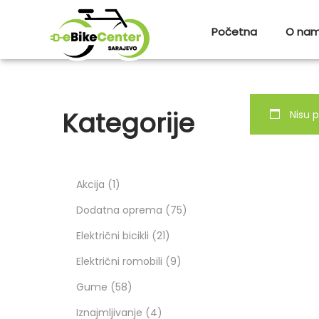
Početna
O na
Kategorije
Nisu p
Akcija
1
Dodatna oprema
75
Električni bicikli
21
Električni romobili
9
Gume
58
Iznajmljivanje
4