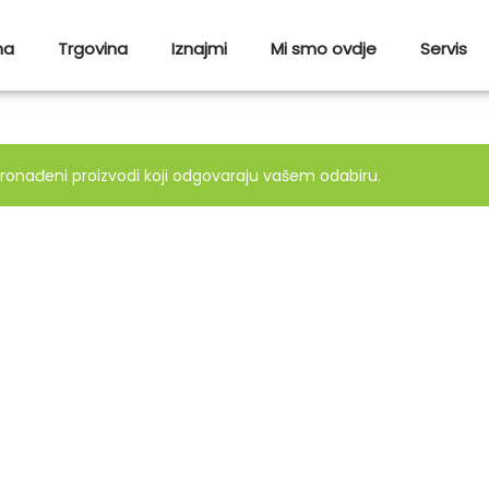
ma
Trgovina
Iznajmi
Mi smo ovdje
Servis
ronađeni proizvodi koji odgovaraju vašem odabiru.