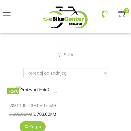
0
Filter
-25%
VSETT 10 LIGHT – 17,5AH
3,685.00
KM
2,763.00
KM
Korpa