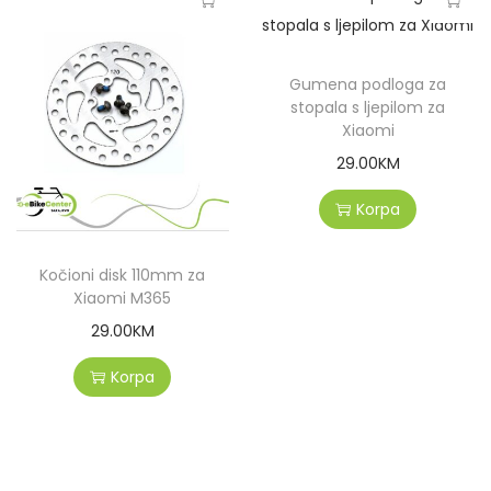
Gumena podloga za
stopala s ljepilom za
Xiaomi
29.00
KM
Korpa
Kočioni disk 110mm za
Xiaomi M365
29.00
KM
Korpa