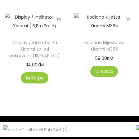
Display / Indikator za
Kočiona kliješta za
Xiaomi sa led
Xiaomi M365
pokrovom (1S,Pro,Pro 2)
59.00
KM
114.00
KM
Korpa
Korpa