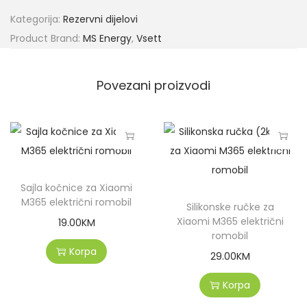
Kategorija:
Rezervni dijelovi
Product Brand:
MS Energy
,
Vsett
Povezani proizvodi
Sajla kočnice za Xiaomi
M365 električni romobil
Silikonske ručke za
Xiaomi M365 električni
19.00
KM
romobil
Korpa
29.00
KM
Korpa