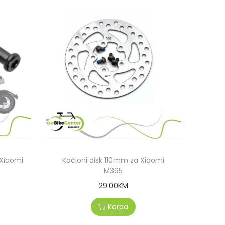
 Xiaomi
Kočioni disk 110mm za Xiaomi
M365
29.00
KM
Korpa