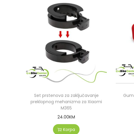
Set prstenova za zaključavanje
Gume
preklopnog mehanizma za Xiaomi
M365
24.00
KM
Korpa