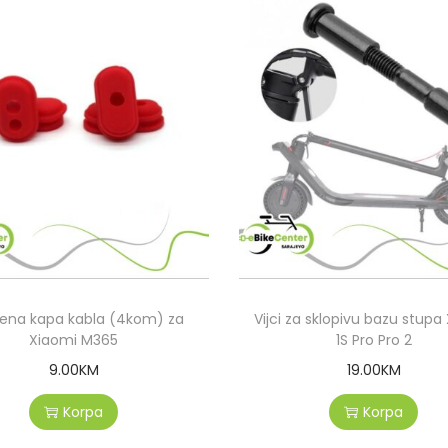
na kapa kabla (4kom) za
Vijci za sklopivu bazu stupa
Xiaomi M365
1S Pro Pro 2
9.00
KM
19.00
KM
Korpa
Korpa