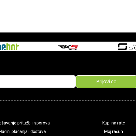
Prijavi se
ešavanje pritužbi i sporova
Kupi na rate
Načini plaćanja i dostava
Moj račun