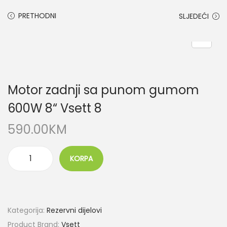
PRETHODNI
SLJEDEĆI
Motor zadnji sa punom gumom
600W 8“ Vsett 8
590.00
KM
KORPA
M
o
t
o
Kategorija:
Rezervni dijelovi
r
Product Brand:
Vsett