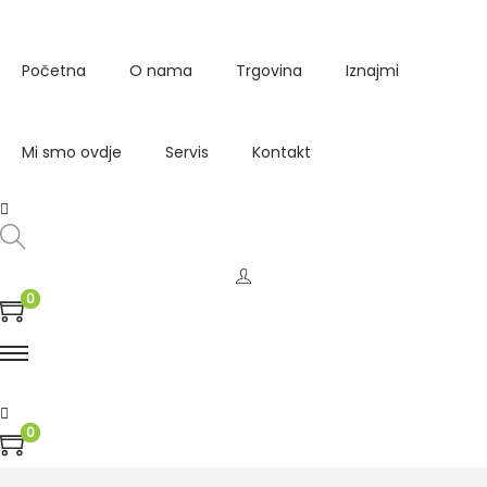
Početna
O nama
Trgovina
Iznajmi
Mi smo ovdje
Servis
Kontakt
0
0