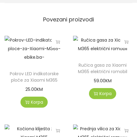
z
a
Povezani proizvodi
d
n
j
i
s
Ručica gasa za Xiaomi
a
M365 električni romobil
Pokrov LED indikatorske
p
ploče za Xiaomi M365
59.00
KM
u
25.00
KM
n
Korpa
o
Korpa
m
g
u
m