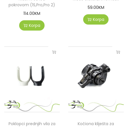
pokrovom (1S,Pro,Pro 2)
59.00
KM
114.00
KM
Korpa
Korpa
Poklopci prednjih vila za
Kočiona kliješta za