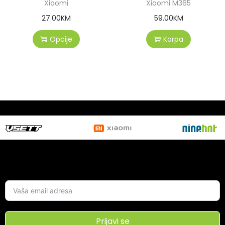
Xiaomi
Xiaomi M365
27.00
KM
59.00
KM
Opcije
Korpa
Prijavi se