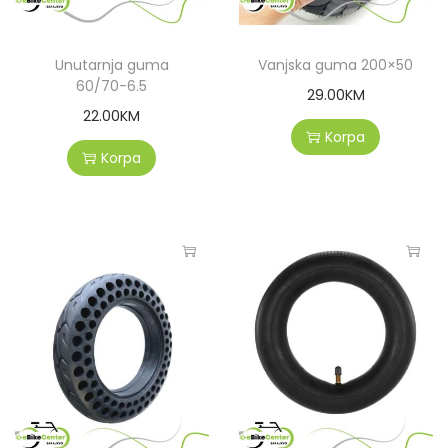
Unutarnja guma
Vanjska guma 200×50
60/70-6.5
29.00
KM
22.00
KM
Korpa
Korpa