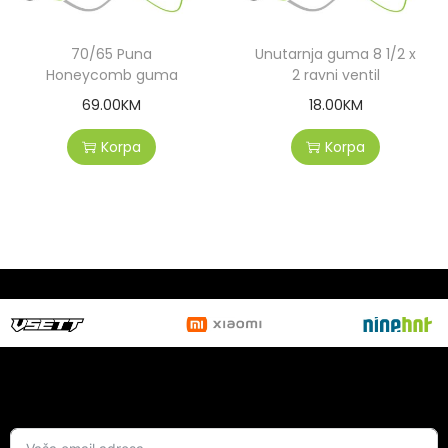
70/65 Puna
Unutarnja guma 8 1/2 x
Honeycomb guma
2 ravni ventil
69.00
KM
18.00
KM
Korpa
Korpa