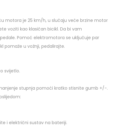
oću motora je 25 km/h, u slučaju veće brzine motor
te voziti kao klasičan bicikl. Da bi vam
 pedale. Pomoć elektromotora se uključuje par
kl pomaže u vožnji, pedalirajte.
 svijetlo.
 smanjenje stupnja pomoći kratko stisnite gumb +/-.
oslijedom:
e i električni sustav na bateriji.