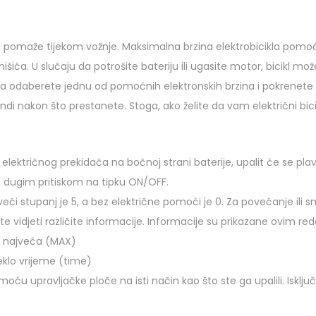
vam pomaže tijekom vožnje. Maksimalna brzina elektrobicikla pom
ića. U slučaju da potrošite bateriju ili ugasite motor, bicikl može
a odaberete jednu od pomoćnih elektronskih brzina i pokrenete
di nakon što prestanete. Stoga, ako želite da vam električni bici
električnog prekidača na bočnoj strani baterije, upalit će se plavo
om dugim pritiskom na tipku ON/OFF.
eći stupanj je 5, a bez električne pomoći je 0. Za povećanje ili
idjeti različite informacije. Informacije su prikazane ovim red
– najveća (MAX)
eklo vrijeme (time)
oću upravljačke ploče na isti način kao što ste ga upalili. Isključit