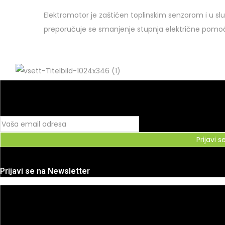
Elektromotor je zaštićen toplinskim senzorom i u slu
preporučuje se smanjenje stupnja električne pomoći
Prijavi s
Prijavi se na Newsletter