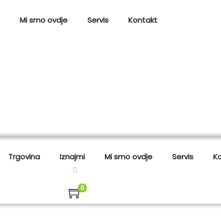
Mi smo ovdje
Servis
Kontakt
Trgovina
Iznajmi
Mi smo ovdje
Servis
K
0