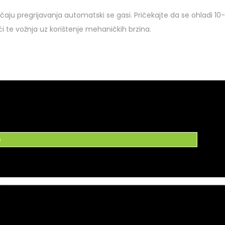
čaju pregrijavanja automatski se gasi. Pričekajte da se ohladi 1
 te vožnja uz korištenje mehaničkih brzina.
e