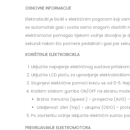
OSNOVNE INFORMACIJE
Elektrobicikl je bicikl s električnim pogonom koji 
se automatski gasi i vozite samo snagom vlastitih miš
elektromotor pomagao tijekom vožnje dovoljno je d
sekundi nakon što počnete pedalirati i gasi par sekun
KORIŠTENJE ELEKTROBICIKLA
Uključite napajanje električnog sustava pritiskom 
Uključite LCD ploču za upravljanje elektrobicikl
Stupnjevi električne pomoći kreću se od 0-5. Najv
Kratkim stiskom gumba ON/OFF na ekranu možete v
Brzina: trenutna (speed ) – prosječna (AVG) 
Udaljenost: izlet (trip) – ukupna (ODO) – prot
Po završetku vožnje isključite električni sustav pom
PREGRIJAVANJE ELEKTROMOTORA