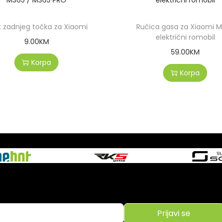
k zadnjeg točka za Xiaomi
Ručica gasa za Xiaomi 
električni romobil
9.00
KM
59.00
KM
Korpa
Korpa
Prijavi se