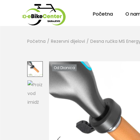
Početna
O na
Početna
/
Rezervni dijelovi
/
Desna ručka MS Energ
Od Dionica