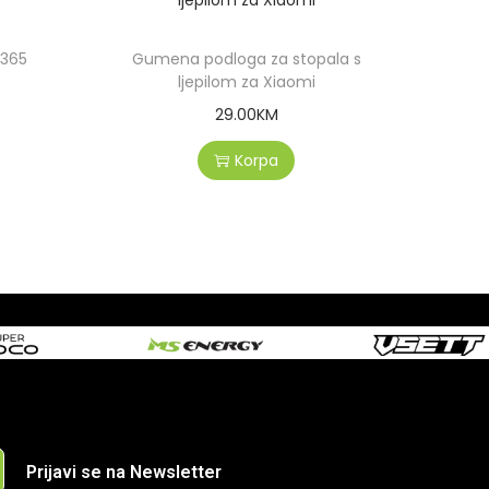
M365
Gumena podloga za stopala s
ljepilom za Xiaomi
29.00
KM
Korpa
Prijavi se na Newsletter