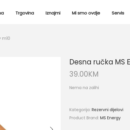
ma
Trgovina
Iznajmi
Mi smo ovdje
Servis
y m10
Desna ručka MS 
39.00
KM
Nema na zalihi
Kategorija:
Rezervni dijelovi
Product Brand:
MS Energy