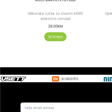
Silikonske ručke za Xiaomi M365
Vija
električni romobil
29.00
KM
Korpa