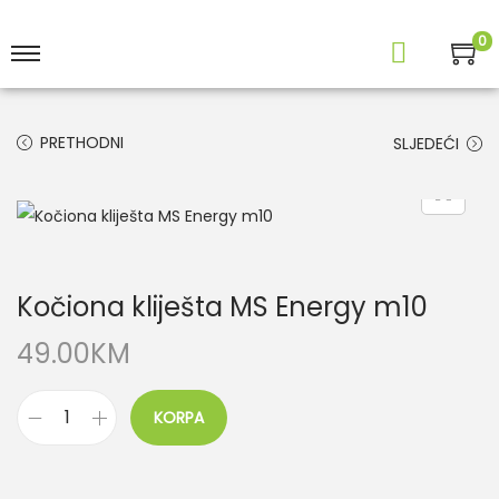
0
PRETHODNI
SLJEDEĆI
Kočiona kliješta MS Energy m10
49.00
KM
KORPA