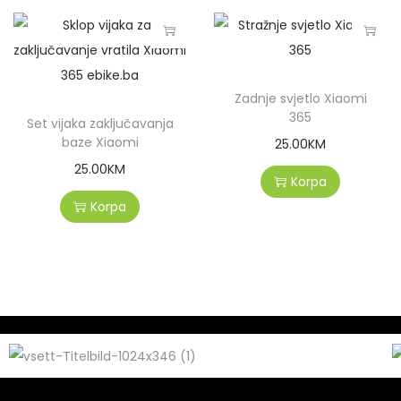
Zadnje svjetlo Xiaomi
365
Set vijaka zaključavanja
baze Xiaomi
25.00
KM
25.00
KM
Korpa
Korpa