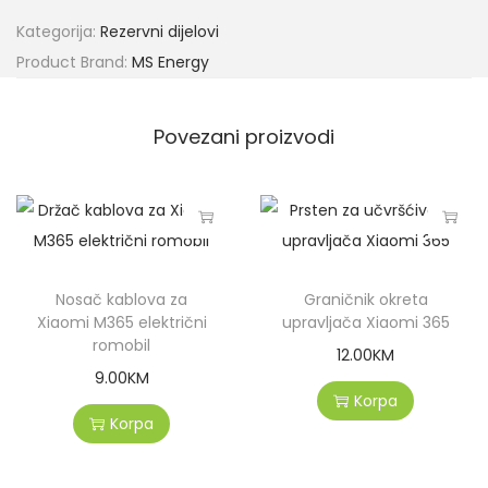
Kategorija:
Rezervni dijelovi
Product Brand:
MS Energy
Povezani proizvodi
Nosač kablova za
Graničnik okreta
Xiaomi M365 električni
upravljača Xiaomi 365
romobil
12.00
KM
9.00
KM
Korpa
Korpa