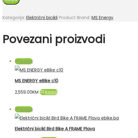
Kategorija:
Električni bicikli
Product Brand:
MS Energy
Povezani proizvodi
Korpa
MS ENERGY eBike c10
2,559.00
KM
Korpa
Korpa
Električni bicikl Bird Bike A FRAME Plava