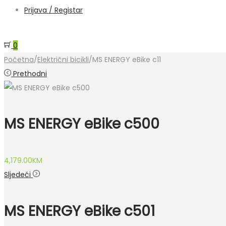
Prijava / Registar
0
Početna
/
Električni bicikli
/
MS ENERGY eBike c11
Prethodni
MS ENERGY eBike c500
4,179.00
KM
Sljedeći
MS ENERGY eBike c501