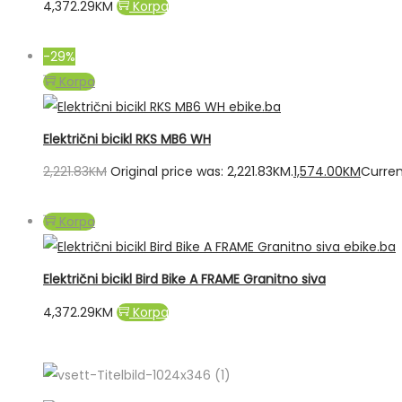
4,372.29
KM
Korpa
-29%
Korpa
Električni bicikl RKS MB6 WH
2,221.83
KM
Original price was: 2,221.83KM.
1,574.00
KM
Curren
Korpa
Električni bicikl Bird Bike A FRAME Granitno siva
4,372.29
KM
Korpa