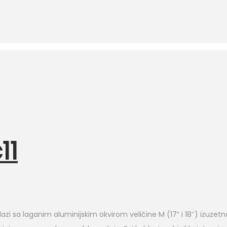
11
dolazi sa laganim aluminijskim okvirom veličine M (17” i 18″) izuzet