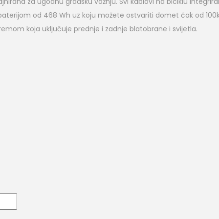
irana za ugodnu gradsku vožnju. Svi kablovi na biciklu integrirani 
terijom od 468 Wh uz koju možete ostvariti domet čak od 100km
opremom koja uključuje prednje i zadnje blatobrane i svijetla.