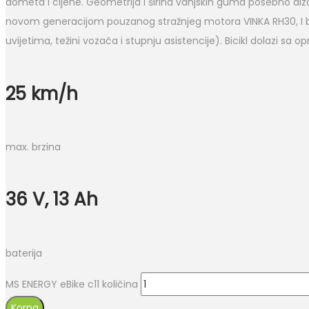
dometa i cijene. Geometrija i širina vanjskih guma posebno dizajn
novom generacijom pouzanog stražnjeg motora VINKA RH30, I ba
uvijetima, težini vozača i stupnju asistencije). Bicikl dolazi sa 
25 km/h
max. brzina
36 V, 13 Ah
baterija
MS ENERGY eBike c11 količina
Korpa