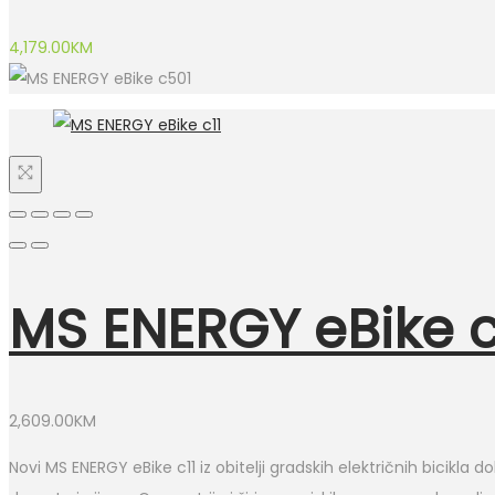
4,179.00
KM
MS ENERGY eBike c
2,609.00
KM
Novi MS ENERGY eBike c11 iz obitelji gradskih električnih bicikla 