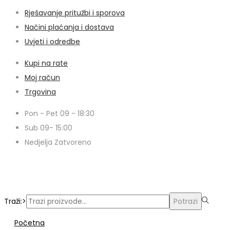
Rješavanje pritužbi i sporova
Načini plaćanja i dostava
Uvjeti i odredbe
Kupi na rate
Moj račun
Trgovina
Pon - Pet 09 - 18:30
Sub 09- 15:00
Nedjelja Zatvoreno
© Copyright 2024 | Voxern | Izrada Web Stranica
Traži:>
Potrazi
Početna