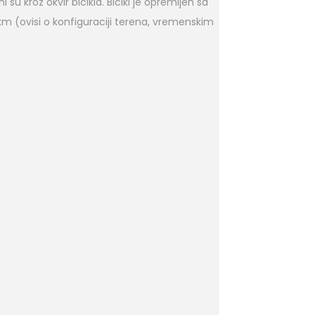
su kroz okvir bicikla. Bicikl je opremljen sa
 (ovisi o konfiguraciji terena, vremenskim