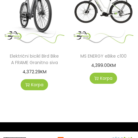
Električni bicikl Bird Bike
MS ENERGY eBike c100
A FRAME Granitno siva
4,399.00
KM
4,372.29
KM
Korpa
Korpa