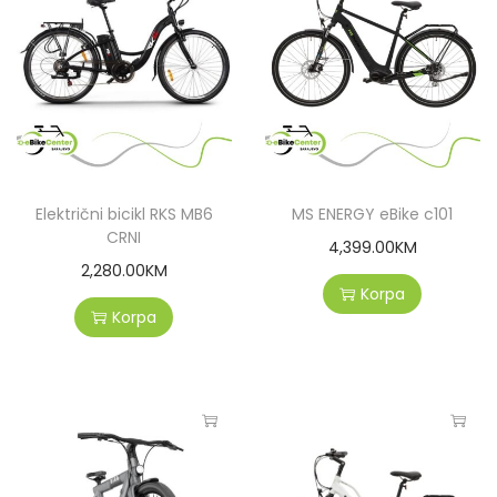
Električni bicikl RKS MB6
MS ENERGY eBike c101
CRNI
4,399.00
KM
2,280.00
KM
Korpa
Korpa