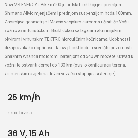
Novi MS ENERGY eBike m100 je brdski bicikl koji je opremljen
Shimano Alivio mjenjačem I prednjom suspenzijom hoda 100mm.
Zanimljive geometrije I Maxxis vanjskim gumama učiniti će Vašu
vožnju avanturističkom. Bicikl dolazi sa laganim aluminijskim
okvirom i vrhunskim TEKTRO hidrouličnim kočnicama. Udobnost I
dizajn svakako doprinose da ovaj bicikl bude u središtu pozornosti.
Snažnim Ananda motorom i baterijom od 540Wh možete uživati u
vožnji te ostvariti domet do 130 km (ovisi o konfiguraciji terena,
vremenskim uvijetima, težini vozača i stupnju asistencije).
25 km/h
max. brzina
36 V, 15 Ah