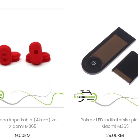
na kapa kabla (4kom) za
Pokrov LED indikatorske pl
Xiaomi M365
Xiaomi M365
9.00
KM
25.00
KM