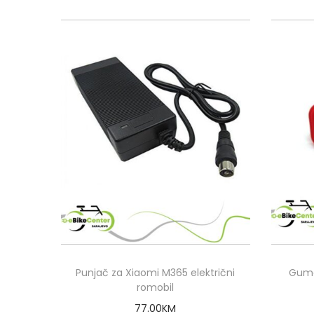
Punjač za Xiaomi M365 električni
Gume
romobil
77.00
KM