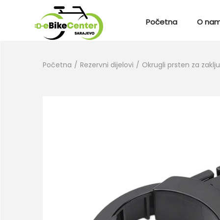
Početna
O na
Početna
/
Rezervni dijelovi
/
Okrugli prsten za zak