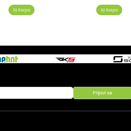
Korpa
Korpa
Prijavi se