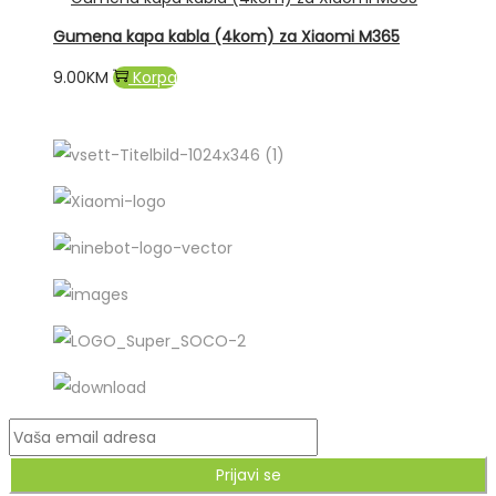
Gumena kapa kabla (4kom) za Xiaomi M365
9.00
KM
Korpa
Prijavi se