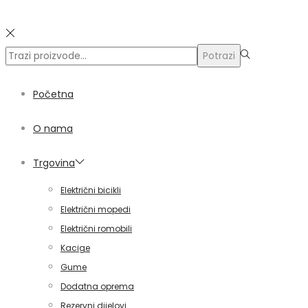
Traži:>
Potrazi
Početna
O nama
Trgovina
Električni bicikli
Električni mopedi
Električni romobili
Kacige
Gume
Dodatna oprema
Rezervni dijelovi