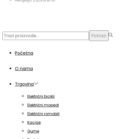
© Copyright 2024 | Voxern | Izrada Web Stranica
Traži:>
Potrazi
Početna
O nama
Trgovina
Električni bicikli
Električni mopedi
Električni romobili
Kacige
Gume