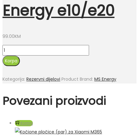
Energy e10/e20
99.00
KM
Prednje
vile
Korpa
MS
Energy
Kategorija:
Rezervni dijelovi
Product Brand:
MS Energy
e10/e20
količina
Povezani proizvodi
Korpa