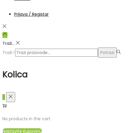
Prijava / Registar
Traži...
Traži:>
Potrazi
Kolica
0
No products in the cart.
Nastavite Kupovinu