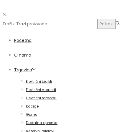
Traži:>
Potrazi
Početna
O nama
Trgovina
Električni bicikli
Električni mopedi
Električni romobili
Kacige
Gume
Dodatna oprema
Rezervni dijelovi