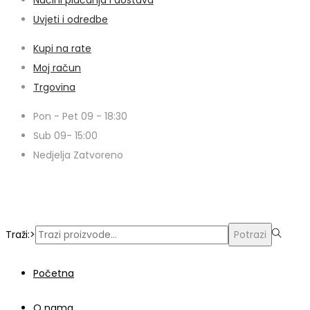
Uvjeti i odredbe
Kupi na rate
Moj račun
Trgovina
Pon - Pet 09 - 18:30
Sub 09- 15:00
Nedjelja Zatvoreno
© Copyright 2024 | Voxern | Izrada Web Stranica
Traži:>
Potrazi
Početna
O nama