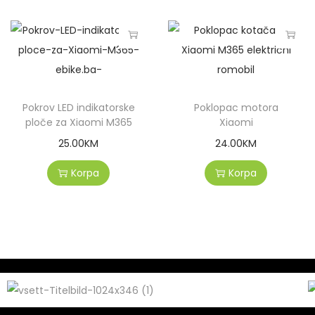
Pokrov LED indikatorske
Poklopac motora
ploče za Xiaomi M365
Xiaomi
25.00
KM
24.00
KM
Korpa
Korpa