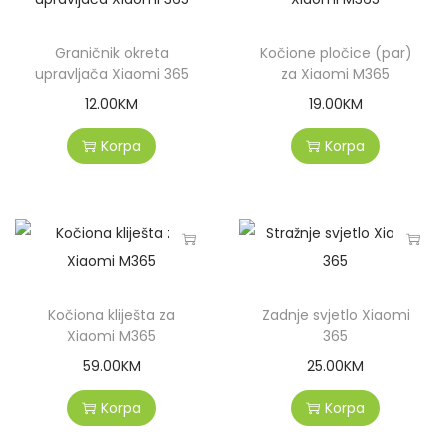
Graničnik okreta
Kočione pločice (par)
upravljača Xiaomi 365
za Xiaomi M365
12.00
KM
19.00
KM
Korpa
Korpa
Kočiona kliješta za
Zadnje svjetlo Xiaomi
Xiaomi M365
365
59.00
KM
25.00
KM
Korpa
Korpa