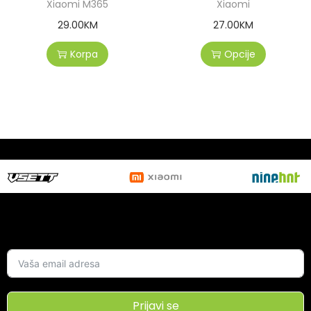
Xiaomi M365
Xiaomi
29.00
KM
27.00
KM
Korpa
Opcije
Prijavi se