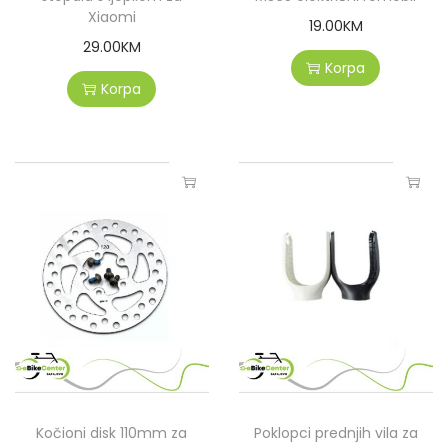
Xiaomi
19.00
KM
29.00
KM
Korpa
Korpa
Kočioni disk 110mm za
Poklopci prednjih vila za