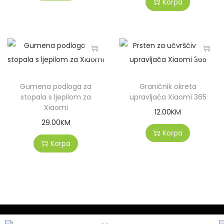
Korpa
Gumena podloga za
Graničnik okreta
stopala s ljepilom za
upravljača Xiaomi 365
Xiaomi
12.00
KM
29.00
KM
Korpa
Korpa