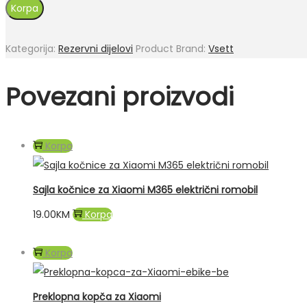
zadnji
Korpa
650W
8,5“
Kategorija:
Rezervni dijelovi
Product Brand:
Vsett
Vsett
9+
Povezani proizvodi
količina
Korpa
Sajla kočnice za Xiaomi M365 električni romobil
19.00
KM
Korpa
Korpa
Preklopna kopča za Xiaomi