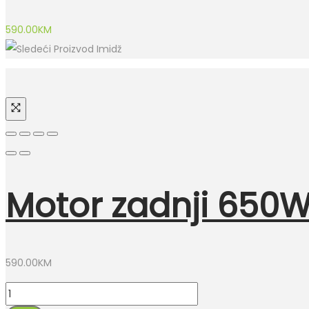
590.00
KM
Motor zadnji 650W 
590.00
KM
Motor