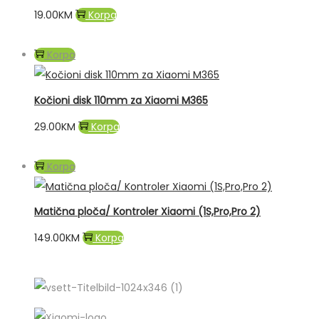
19.00
KM
Korpa
Korpa
Kočioni disk 110mm za Xiaomi M365
29.00
KM
Korpa
Korpa
Matična ploča/ Kontroler Xiaomi (1S,Pro,Pro 2)
149.00
KM
Korpa