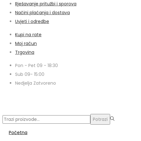
Rješavanje pritužbi i sporova
Načini plaćanja i dostava
Uvjeti i odredbe
Kupi na rate
Moj račun
Trgovina
Pon - Pet 09 - 18:30
Sub 09- 15:00
Nedjelja Zatvoreno
© Copyright 2024 | Voxern | Izrada Web Stranica
Traži:>
Potrazi
Početna