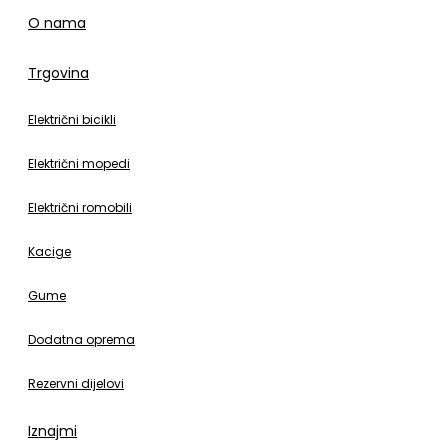
O nama
Trgovina
Električni bicikli
Električni mopedi
Električni romobili
Kacige
Gume
Dodatna oprema
Rezervni dijelovi
Iznajmi