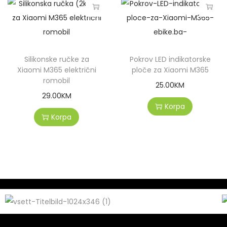
Silikonske ručke za
Pokrov LED indikatorske
Xiaomi M365 električni
ploče za Xiaomi M365
romobil
25.00
KM
29.00
KM
Korpa
Korpa