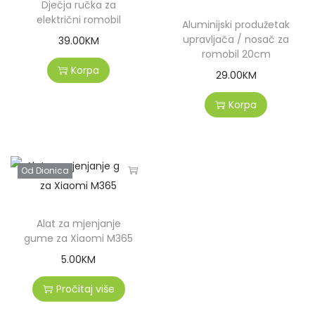
Dječja ručka za
električni romobil
Aluminijski produžetak
upravljača / nosač za
39.00
KM
romobil 20cm
Korpa
29.00
KM
Korpa
Od Dionica
Alat za mjenjanje
gume za Xiaomi M365
5.00
KM
Pročitaj više