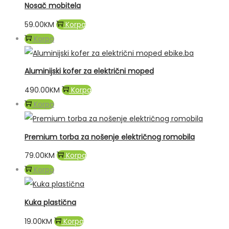
Nosač mobitela
59.00
KM
Korpa
Korpa
Aluminijski kofer za električni moped
490.00
KM
Korpa
Korpa
Premium torba za nošenje električnog romobila
79.00
KM
Korpa
Korpa
Kuka plastična
19.00
KM
Korpa