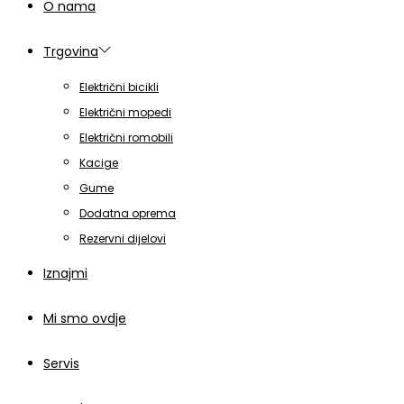
O nama
Trgovina
Električni bicikli
Električni mopedi
Električni romobili
Kacige
Gume
Dodatna oprema
Rezervni dijelovi
Iznajmi
Mi smo ovdje
Servis