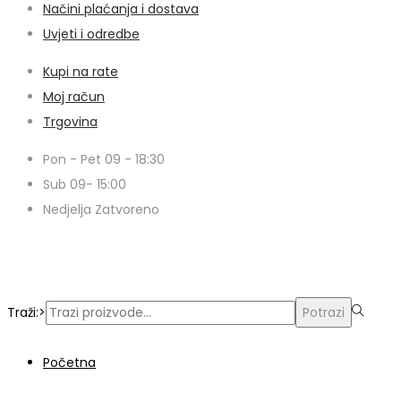
Načini plaćanja i dostava
Uvjeti i odredbe
Kupi na rate
Moj račun
Trgovina
Pon - Pet 09 - 18:30
Sub 09- 15:00
Nedjelja Zatvoreno
© Copyright 2024 | Voxern | Izrada Web Stranica
Traži:>
Potrazi
Početna