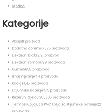
Sljedeći
Kategorije
Akcija
1
1 proizvod
Dodatna oprema
75
75 proizvoda
Električni bicikli
21
21 proizvod
Električni romobili
9
9 proizvoda
Gume
58
58 proizvoda
Iznajmljivanje
4
4 proizvoda
Kacige
15
15 proizvoda
Litijumske baterije
15
15 proizvoda
Rezervni dijelovi
305
305 proizvoda
Termoskupljajuća PVC Folija za litijumske baterije
2
2
proizvoda