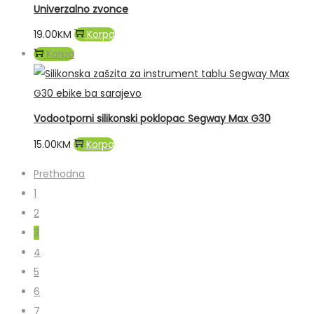
Univerzalno zvonce
19.00
KM
Korpa
Korpa
Vodootporni silikonski poklopac Segway Max G30
15.00
KM
Korpa
Prethodna
1
2
3
4
5
6
7