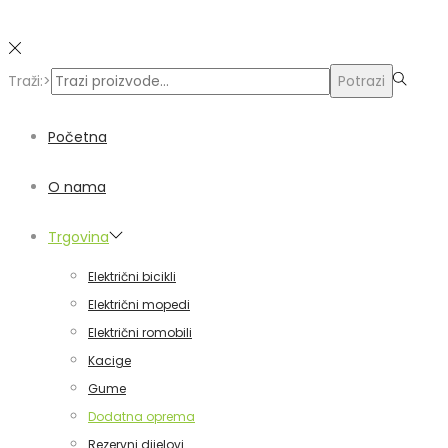
Traži:>
Potrazi
Početna
O nama
Trgovina
Električni bicikli
Električni mopedi
Električni romobili
Kacige
Gume
Dodatna oprema
Rezervni dijelovi