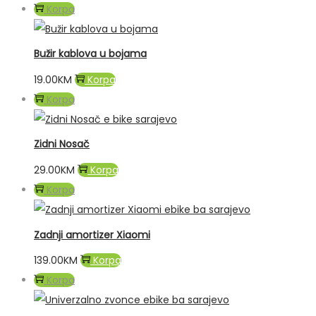
Korpa
Bužir kablova u bojama
19.00
KM
Korpa
Korpa
Zidni Nosač
29.00
KM
Korpa
Korpa
Zadnji amortizer Xiaomi
139.00
KM
Korpa
Korpa