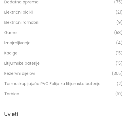
Dodatna oprema
(75)
o
Električni bicikli
(21)
Električni romobili
(9)
Gume
(58)
Iznajmljivanje
(4)
Kacige
(15)
Litijumske baterije
(15)
Rezervni dijelovi
(305)
Termoskupljajuća PVC Folija za litijumske baterije
(2)
Torbice
(10)
Uvjeti