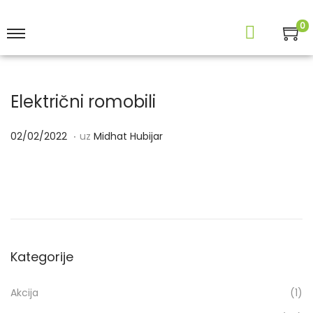
0
Električni romobili
.
P
0
02/02/2022
uz
Midhat Hubijar
o
2
s
/
t
0
a
2
v
/
l
2
Kategorije
j
0
e
2
Akcija
(1)
n
2