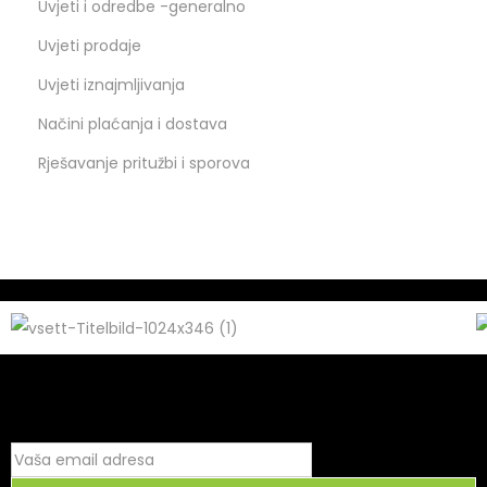
Uvjeti i odredbe -generalno
Uvjeti prodaje
Uvjeti iznajmljivanja
Načini plaćanja i dostava
Rješavanje pritužbi i sporova